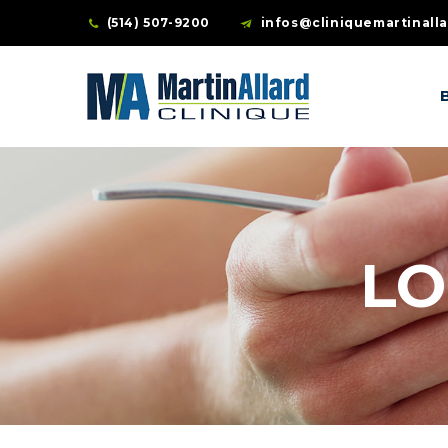
(514) 507-9200
infos@cliniquemartinall
LO