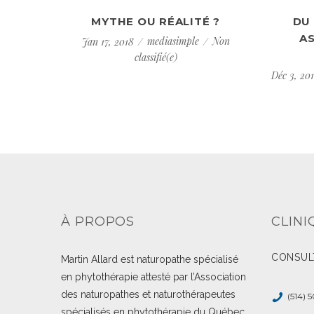
MYTHE OU RÉALITÉ ?
DU
AS
mediasimple
Non
Jan 17, 2018
classifié(e)
Déc 3, 20
À PROPOS
CLINI
CONSUL
Martin Allard est naturopathe spécialisé
en phytothérapie attesté par l’Association
des naturopathes et naturothérapeutes
(514) 
spécialisés en phytothérapie du Québec