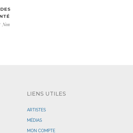
 DES
LA MOTIVATION ? LOIN D’ÊTRE
ANTÉ
ESSENTIELLE !
Non
mediasimple
Non
Oct 11, 2017
classifié(e)
LIENS UTILES
ARTISTES
MÉDIAS
MON COMPTE