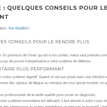
 : QUELQUES CONSEILS POUR L
ANT
gory:
Non classifié(e)
UES CONSEILS POUR LE RENDRE PLUS
n. En prévision de l’hiver qui est à nos portes, mieux vaut prendre soi
n coup de pouce indispensable à votre système de défense.
ITAIRE PLUS PERFORMANT
s notre système digestif. Quand on est aux prises avec une infection
onne des signaux de fatigue ou menace de vous laisser tomber, on p
n professionnel de la santé qualifié pour poser un diagnostic.
otre système immunitaire est déficient, il faut donner à votre corps le
der des permissions au niveau alimentaire, ça n’est pas le moment. Une