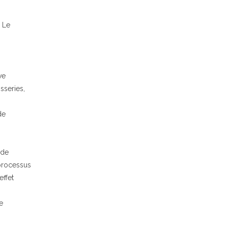
. Le
ve
sseries,
de
 de
 processus
effet
e