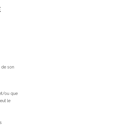
E
n de son
 et/ou que
eut le
s