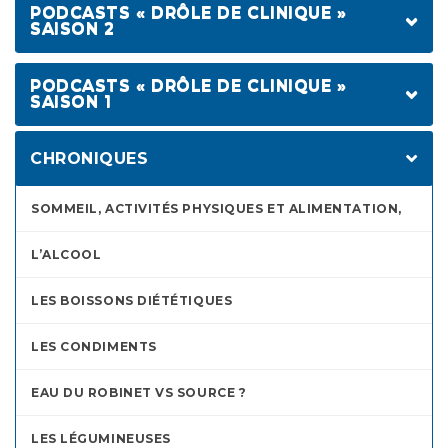
PODCASTS « DRÔLE DE CLINIQUE »
SAISON 2
ALAIN CHOQUETTE
PODCASTS « DRÔLE DE CLINIQUE »
SAISON 1
ÉMILIE LAJOIE
SYLVAIN GUIMOND
DOMINIC PAQUET
CHRONIQUES
DAN BÉRUBÉ
CHANTALE LACROIX
SIMON DELISLE
FRANÇOIS MORENCY
SOMMEIL, ACTIVITÉS PHYSIQUES ET ALIMENTATION,
JEAN MICHEL ANCTIL
ISABEL RICHER
L’ALCOOL
SYLVAIN LAROCQUE
LAURENT PAQUIN
CLAUDE LEGAULT
LES BOISSONS DIÉTÉTIQUES
JESSICA HARNOIS
DAVE MORISSETTE
LES CONDIMENTS
ANAÏS FAVRON
EAU DU ROBINET VS SOURCE ?
LES LÉGUMINEUSES