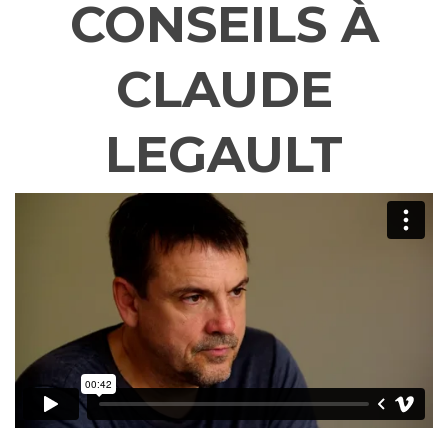
CONSEILS À
PUB CELLU-SLIM CONTROL
BCAA + CONTROL
LIVRE NATUROPATHE DES STARS
EXPLICATIONS DU CAHIER GRATUIT (TRUCS, CONSEILS
CLAUDE
ET RECETTES) À L’ACHAT D’UN ENSEMBLE
SÉLECTIONNÉ.
MÉNOPAUSE CONTROL
LEGAULT
BALANCE CONTROL
OMÉGA 3 CONTROL