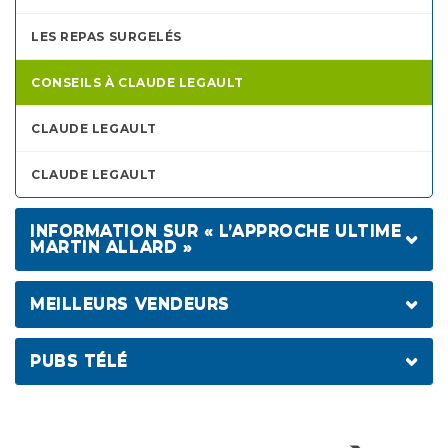
LES REPAS SURGELÉS
CONSEILS À CLAUDE LEGAULT
CLAUDE LEGAULT
CLAUDE LEGAULT
INFORMATION SUR « L’APPROCHE ULTIME
MARTIN ALLARD »
APPROCHE ULTIME
MEILLEURS VENDEURS
INFORMATIONS SUR LES PRODUITS
PUBS TÉLÉ
ENSEMBLE 21 JOURS
PUB GLUCOSE CONTROL
GLUCOSE CONTROL
PUB ENSEMBLE 21 JOURS
SLIM MINCEUR CONTROL