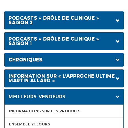
PODCASTS « DRÔLE DE CLINIQUE »
SAISON 2
ALAIN CHOQUETTE
PODCASTS « DRÔLE DE CLINIQUE »
SAISON 1
ÉMILIE LAJOIE
SYLVAIN GUIMOND
DOMINIC PAQUET
CHRONIQUES
DAN BÉRUBÉ
CHANTALE LACROIX
SOMMEIL, ACTIVITÉS PHYSIQUES ET ALIMENTATION,
SIMON DELISLE
FRANÇOIS MORENCY
INFORMATION SUR « L’APPROCHE ULTIME
MARTIN ALLARD »
L’ALCOOL
JEAN MICHEL ANCTIL
ISABEL RICHER
LES BOISSONS DIÉTÉTIQUES
SYLVAIN LAROCQUE
APPROCHE ULTIME
LAURENT PAQUIN
MEILLEURS VENDEURS
LES CONDIMENTS
CLAUDE LEGAULT
JESSICA HARNOIS
EAU DU ROBINET VS SOURCE ?
DAVE MORISSETTE
INFORMATIONS SUR LES PRODUITS
LES LÉGUMINEUSES
ANAÏS FAVRON
ENSEMBLE 21 JOURS
LES REPAS SURGELÉS