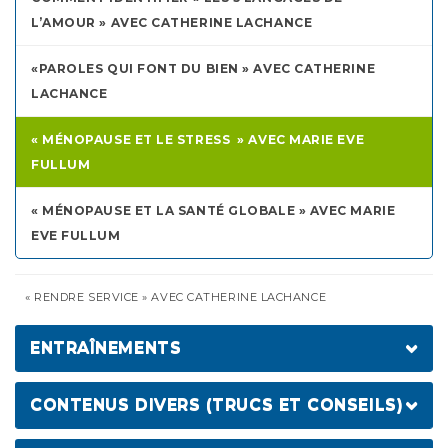
L’AMOUR » AVEC CATHERINE LACHANCE
ERIC VIDÉO 4 « L’AUTRE NIVEAU »
«PAROLES QUI FONT DU BIEN » AVEC CATHERINE
LACHANCE
« MÉNOPAUSE ET LE STRESS » AVEC MARIE EVE
FULLUM
« MÉNOPAUSE ET LA SANTÉ GLOBALE » AVEC MARIE
EVE FULLUM
« RENDRE SERVICE » AVEC CATHERINE LACHANCE
ENTRAÎNEMENTS
COACH ANNIE LAJOIE – L’ÉCHAUFFEMENT
CONTENUS DIVERS (TRUCS ET CONSEILS)
COACH ANNIE LAJOIE-CIRCUIT COMPLET 15 MINS
L’ALCOOL