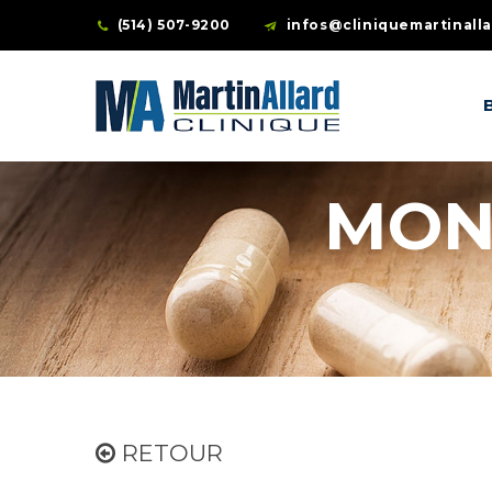
(514) 507-9200
infos@cliniquemartinall
MON
RETOUR