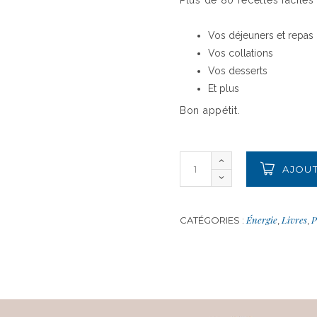
Vos déjeuners et repas
Vos collations
Vos desserts
Et plus
Bon appétit.
AJOUT
Énergie
Livres
P
CATÉGORIES :
,
,