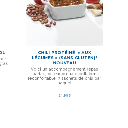
OL
CHILI PROTÉINÉ » AUX
NAT
LÉGUMES » (SANS GLUTEN)*
pour
NOUVEAU
gras
Voici un accompagnement repas
parfait, ou encore une collation
réconfortable. 7 sachets de chili par
paquet
24.99
$