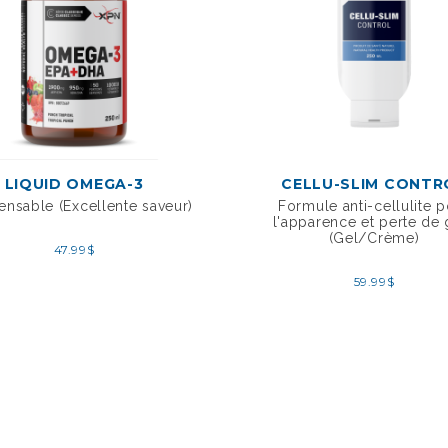
LIQUID OMEGA-3
CELLU-SLIM CONTR
ensable (Excellente saveur)
Formule anti-cellulite 
l'apparence et perte de 
(Gel/Crème)
47.99
$
59.99
$