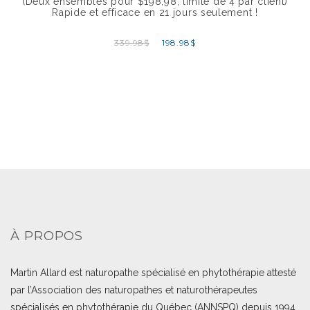
(Deux ensembles pour $198,98, limite de 4 par client)
Rapide et efficace en 21 jours seulement !
339.98
$
198.98
$
À PROPOS
Martin Allard est naturopathe spécialisé en phytothérapie attesté
par l’Association des naturopathes et naturothérapeutes
spécialisés en phytothérapie du Québec (ANNSPQ) depuis 1994.