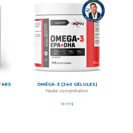
TARS
OMÉGA-3 (240 GÉLULES)
ENS
(NOUV
Haute concentration
Appare
Slim 
59.99
$
santé 