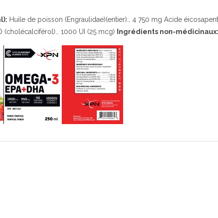
l):
Huile de poisson (Engraulidae)(entier)… 4 750 mg Acide éicosape
(cholécalciférol)… 1000 UI (25 mcg)
Ingrédients non-médicinaux