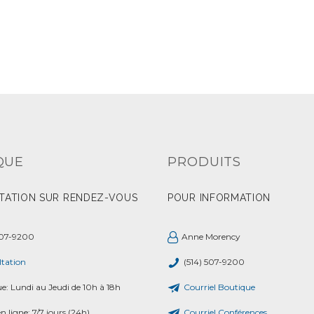
QUE
PRODUITS
TATION SUR RENDEZ-VOUS
POUR INFORMATION
507-9200
Anne Morency
tation
(514) 507-9200
ue: Lundi au Jeudi de 10h à 18h
Courriel Boutique
n ligne: 7/7 jours (24h)
Courriel Conférences