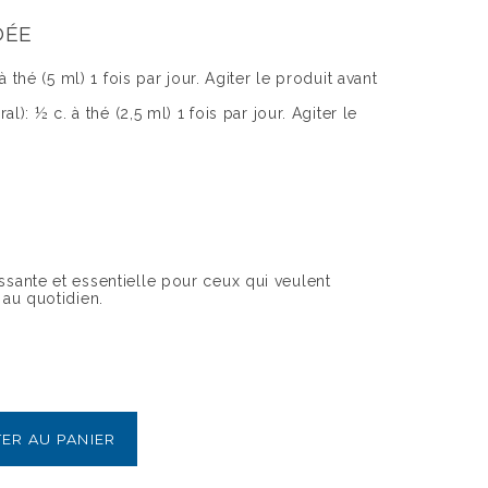
DÉE
à thé (5 ml) 1 fois par jour. Agiter le produit avant
al): ½ c. à thé (2,5 ml) 1 fois par jour. Agiter le
sante et essentielle pour ceux qui veulent
 au quotidien.
ER AU PANIER