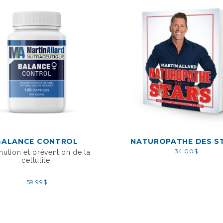
BALANCE CONTROL
NATUROPATHE DES S
34.00
$
nution et prévention de la
cellulite.
59.99
$