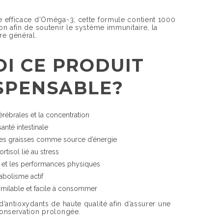
e efficace d’Oméga-3, cette formule contient 1000
on afin de soutenir le système immunitaire, la
re général.
I CE PRODUIT
ISPENSABLE?
érébrales et la concentration
anté intestinale
r les graisses comme source d’énergie
rtisol lié au stress
n et les performances physiques
abolisme actif
milable et facile à consommer
d’antioxydants de haute qualité afin d’assurer une
conservation prolongée.